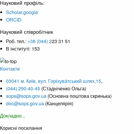
Науковий профіль:
Scholar.google
ORCID
Науковий співробітник
Роб. тел.:
+38 (044) 2
23 31 51
В інституті: 153
Контакти
03041 м. Київ, вул. Горіхува́тський шлях,15
,
(044) 290-40-45
(Стадніченко Ольга)
sops@sops.gov.ua
(Основна поштова скринька)
doc@sops.gov.ua
(Канцелярія)
Докладно...
Корисні посилання