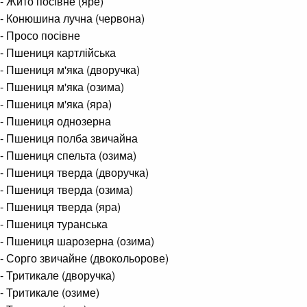
- Жито посівне (яре)
- Конюшина лучна (червона)
- Просо посівне
- Пшениця картлійська
- Пшениця м'яка (дворучка)
- Пшениця м'яка (озима)
- Пшениця м'яка (яра)
- Пшениця однозерна
- Пшениця полба звичайна
- Пшениця спельта (озима)
- Пшениця тверда (дворучка)
- Пшениця тверда (озима)
- Пшениця тверда (яра)
- Пшениця туранська
- Пшениця шарозерна (озима)
- Сорго звичайне (двокольорове)
- Тритикале (дворучка)
- Тритикале (озиме)