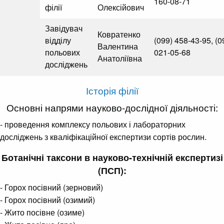
160-08-71
філії
Олексійович
Завідувач
Ковратенко
відділу
(099) 458-43-95, (0
Валентина
польових
021-05-68
Анатоліївна
досліджень
Історія філії
Основні напрями науково-дослідної діяльності:
- проведення комплексу польових і лабораторних
досліджень з кваліфікаційної експертизи сортів рослин.
Ботанічні таксони в науково-технічній експертизі
(ПСП):
- Горох посівний (зерновий)
- Горох посівний (озимий)
- Жито посівне (озиме)