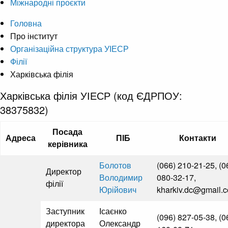
Міжнародні проєкти
Головна
Про інститут
Організаційна структура УІЕСР
Філії
Харківська філія
Харківська філія УІЕСР (код ЄДРПОУ:
38375832)
Посада
Адреса
ПІБ
Контакти
керівника
Болотов
(066) 210-21-25, (0
Директор
Володимир
080-32-17,
філії
Юрійович
kharkiv.dc@gmail.
Заступник
Ісаєнко
(096) 827-05-38, (0
директора
Олександр