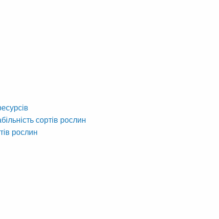
ресурсів
абільність сортів рослин
тів рослин