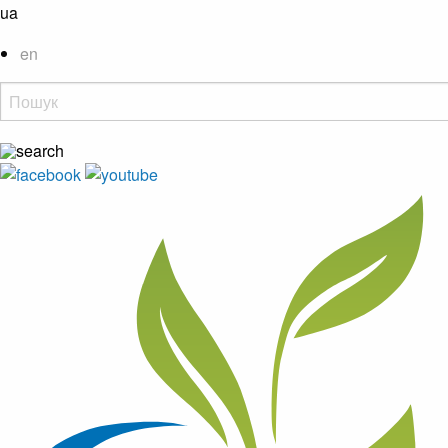
ua
en