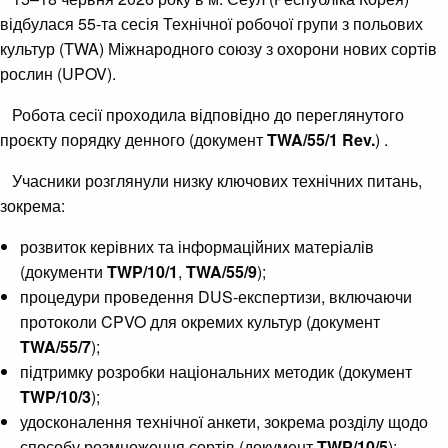
відбулася 55-та сесія Технічної робочої групи з польових
культур (TWA) Міжнародного союзу з охорони нових сортів
рослин (UPOV).
Робота сесії проходила відповідно до переглянутого
проєкту порядку денного (документ
TWA/55/1 Rev.
) .
Учасники розглянули низку ключових технічних питань,
зокрема:
розвиток керівних та інформаційних матеріалів
(документи
TWP/10/1
,
TWA/55/9
);
процедури проведення DUS-експертизи, включаючи
протоколи CPVO для окремих культур (документ
TWA/55/7
);
підтримку розробки національних методик (документ
TWP/10/3
);
удосконалення технічної анкети, зокрема розділу щодо
способу розмноження сортів (документ
TWP/10/5
);