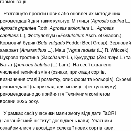
гармонізації.
Розглянуто проєкти нових або оновлених методичних
рекомендацій для таких культур: Мітлиця (
Agrostis canina
L.,
Agrostis gigantea
Roth,
Agrostis stolonifera
L.,
Agrostis
capillaris
L.), Фестулоліум (×
Festulolium
Asch. et Graebn.),
Кормовий буряк (
Beta vulgaris
Fodder Beet Group), Зерновий
амарант (
Amaranthus
L.), Маш (
Vigna radiata
(L.) R. Wilczek),
Цукрова тростина (
Saccharum
L.), Кукурудза (
Zea mays
L.) та
Батат (
Ipomoea batatas
(L.) Lam.). На сесії схвалено
численні технічні зміни (ознаки, приклади сортів,
визначення стадій розвитку, опис форм та кольорів). Окремі
рекомендації (наприклад, для мітлиці і фестулоліуму)
рекомендовано до прийняття Технічним комітетом
восени 2025 року.
У рамках сесії учасники мали змогу відвідати TaCRI
(Танзанійський інститут досліджень кави). Учасники
ознайомилися з досвідом селекції нових сортів кави,