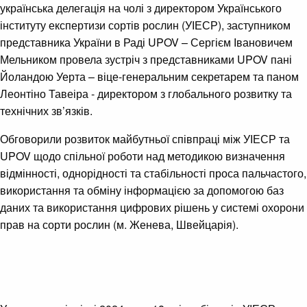
українська делегація на чолі з директором Українського
інституту експертизи сортів рослин (УІЕСР), заступником
представника України в Раді UPOV – Сергієм Івановичем
Мельником провела зустріч з представниками UPOV пані
Йоландою Уерта – віце-генеральним секретарем та паном
Леонтіно Тавеіра - директором з глобального розвитку та
технічних зв’язків.
Обговорили розвиток майбутньої співпраці між УІЕСР та
UPOV щодо спільної роботи над методикою визначення
відмінності, однорідності та стабільності проса пальчастого,
використання та обміну інформацією за допомогою баз
даних та використання цифрових рішень у системі охорони
прав на сорти рослин (м. Женева, Швейцарія).