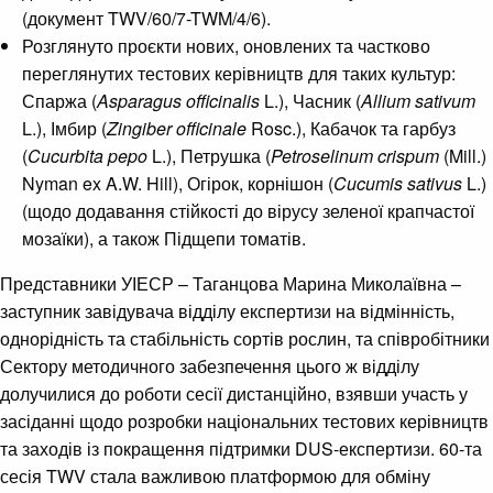
(документ TWV/60/7-TWM/4/6).
Розглянуто проєкти нових, оновлених та частково
переглянутих тестових керівництв для таких культур:
Спаржа (
Asparagus
officinalis
L.), Часник (
Allium
sativum
L.), Імбир (
Zingiber
officinale
Rosc.), Кабачок та гарбуз
(
Cucurbita
pepo
L.), Петрушка (
Petroselinum
crispum
(Mill.)
Nyman ex A.W. Hill), Огірок, корнішон (
Cucumis
sativus
L.)
(щодо додавання стійкості до вірусу зеленої крапчастої
мозаїки), а також Підщепи томатів.
Представники УІЕСР – Таганцова Марина Миколаївна –
заступник завідувача відділу експертизи на відмінність,
однорідність та стабільність сортів рослин, та співробітники
Сектору методичного забезпечення цього ж відділу
долучилися до роботи сесії дистанційно, взявши участь у
засіданні щодо розробки національних тестових керівництв
та заходів із покращення підтримки DUS-експертизи. 60-та
сесія TWV стала важливою платформою для обміну