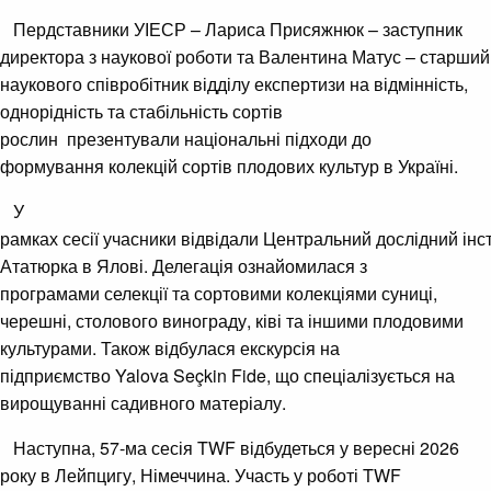
Пердставники УІЕСР – Лариса Присяжнюк – заступник
директора з наукової роботи та Валентина Матус – старший
наукового співробітник відділу експертизи на відмінність,
однорідність та стабільність сортів
рослин презентували національні підходи до
формування колекцій сортів плодових культур в Україні.
У
рамках сесії учасники відвідали Центральний дослідний інст
Ататюрка в Ялові. Делегація ознайомилася з
програмами селекції та сортовими колекціями суниці,
черешні, столового винограду, ківі та іншими плодовими
культурами. Також відбулася екскурсія на
підприємство Yalova Seçkin Fide, що спеціалізується на
вирощуванні садивного матеріалу.
Наступна, 57-ма сесія TWF відбудеться у вересні 2026
року в Лейпцигу, Німеччина. Участь у роботі TWF