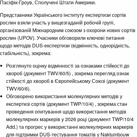
Пасіфік-Гроув, Сполучені Штати Америки.
Представники Українського інституту експертизи сортів
рослин взяли участь у вищезгаданій робочій групі,
організованій Міжнародним союзом з охорони нових сортів
рослин (UPOV). Учасники обговорили ключові питання
щодо методів DUS-експертизи (відмінність, однорідність,
стабільність), зокрема:
Розглянуто оцінку відмінності за ознаками стійкості до
хвороб (документ TWV/60/5) , зокрема перегляд ознак
стійкості до хвороб в Європейському Союзі (документ
TWV/60/6).
Обговорено використання молекулярних методів у
експертизі сортів (документ TWP/10/4) , зокрема стан
проведення опитування щодо використання методів
молекулярних маркерів у 2026 році (документ TWP/10/4
Add.) та прогрес у використанні молекулярних маркерів
для підтримки DUS-тестування томатів у Naktuinbouw