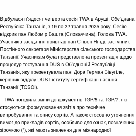
Відбулася п’ядесят четверта сесія TWA в Аруші, Обє’днана
Республіка Танзанія, з 19 по 22 травня 2025 року. Сесію
відкрив пан Любомір Башта (Словаччина), Голова TWA.
Учасників засідання привітав пан Стівен Нінді, заступник
Постійного секретаря Міністерства сільського господарства
Танзанії. Учасникам була представлена презентація щодо
процедур тестування DUS в Об’єднаній Республіці
Танзанія, яку презентувала пані Дора Герман Бівугіле,
керівник відділу DUS Інституту сертифікації насіння
Танзанії (TOSCI).
TWA погодила зміни до документів TGP/5 та TGP/7, які
стосуються формулювання звітів про технічне
випробування та опису сортів. А також стосовно уточнення
вимог до прикладів сортів, особливо для ознак, позначених
зірочкою (*), які мають значення для міжнародної