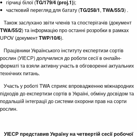
гірчиці білої (
TG/179/4 (proj.1)
);
частковий перегляд для батату (
TG/258/1
,
TWA/55/3
) .
Також заслухано звіти членів та спостерігачів (документ
TWA/55/2
) та інформацію про останні розробки в рамках
UPOV (документ
TWP/10/6
).
Працівники Українського інституту експертизи сортів
рослин (УІЕСР) долучилися до роботи сесії в онлайн-
форматі та взяли активну участь в обговоренні актуальних
технічних питань.
Участь у роботі TWA сприяє впровадженню міжнародних
підходів до експертизи сортів в Україні, обміну досвідом та
подальшій інтеграції до системи охорони прав на сорти
рослин.
УІЕСР представив Україну на четвертій сесії робочої