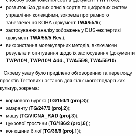
розвиток баз даних описів сортів та цифрових систем
управління колекціями, зокрема програмного
забезпечення KORA (документ
TWA/55/6
);
застосування аналізу зображень у DUS-експертизі
(документ
TWA/55/5 Rev.
);
використання молекулярних методів, включаючи
результати опитування щодо їх застосування (документи
TWP/10/4
,
TWP/10/4 Add.
,
TWA/55/8
,
TWA/55/10
) .
Окрему увагу було приділено обговоренню та перегляду
проєктів Тестових настанов для сільськогосподарських
культур, зокрема:
кормового буряка (
TG/150/4 (proj.3)
);
амаранту (
TG/247/2 (proj.2)
);
машу (
TG/VIGNA_RAD (proj.3)
);
цукрової тростини (
TG/186/2 (proj.6)
);
конюшини білої (
TG/38/8 (proj.1)
);