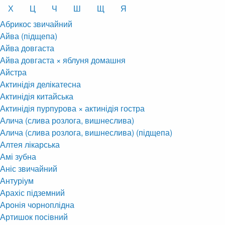
Х
Ц
Ч
Ш
Щ
Я
Абрикос звичайний
Айва (підщепа)
Айва довгаста
Айва довгаста × яблуня домашня
Айстра
Актинідія делікатесна
Актинідія китайська
Актинідія пурпурова × актинідія гостра
Алича (слива розлога, вишнеслива)
Алича (слива розлога, вишнеслива) (підщепа)
Алтея лікарська
Амі зубна
Аніс звичайний
Антуріум
Арахіс підземний
Аронія чорноплідна
Артишок посівний