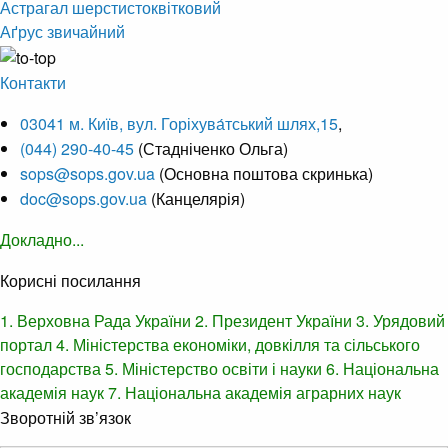
Астрагал шерстистоквітковий
Аґрус звичайний
Контакти
03041 м. Київ, вул. Горіхува́тський шлях,15
,
(044) 290-40-45
(Стадніченко Ольга)
sops@sops.gov.ua
(Основна поштова скринька)
doc@sops.gov.ua
(Канцелярія)
Докладно...
Корисні посилання
1. Верховна Рада України
2. Президент України
3. Урядовий
портал
4. Міністерства економіки, довкілля та сільського
господарства
5. Міністерство освіти і науки
6. Національна
академія наук
7. Національна академія аграрних наук
Зворотній зв’язок