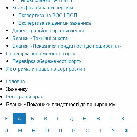
Кваліфікаційна експертиза
Експертиза на ВОС і ПСП
Експертиза за даними заявника
Дореєстраційне сортовивчення
Бланки «Технічні анкети»
Бланки «Показники придатності до поширення»
Перевірка збереженості сорту
Перевірка збереженості сорту
Як отримати право на сорт рослин
Головна
Заявнику
Реєстрація прав
Бланки «Показники придатності до поширення»
F
А
Б
В
Г
Д
Е
Ж
І
К
Л
М
Н
О
П
Р
С
Т
У
Ф