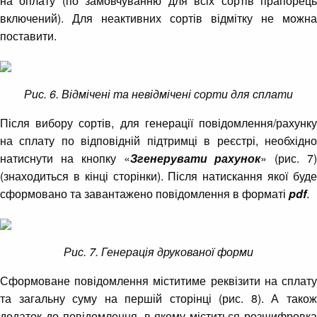
на оплату (по замовчуванню для всіх сортів прапорець
включений). Для неактивних сортів відмітку не можна
поставити.
Рис.
6
. Відмічені та невідмічені сорти для сплати
Після вибору сортів, для генерації повідомлення/рахунку
на сплату по відповідній підтримці в реєстрі, необхідно
натиснути на кнопку «
Згенерувати рахунок
» (рис. 7
(знаходиться в кінці сторінки). Після натискання якої буде
сформовано та завантажено повідомлення в форматі
pdf
.
Рис. 7. Генерація друкованої форми
Сформоване повідомлення міститиме реквізити на сплату
та загальну суму на першій сторінці (рис. 8). А також
додаток до повідомлення, в якому міститься розшифровка