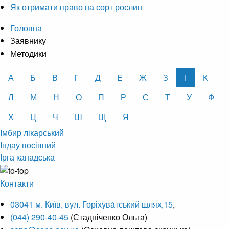
Як отримати право на сорт рослин
Головна
Заявнику
Методики
А
Б
В
Г
Д
Е
Ж
З
І
К
Л
М
Н
О
П
Р
С
Т
У
Ф
Х
Ц
Ч
Ш
Щ
Я
Імбир лікарський
Індау посівний
Ірга канадська
Контакти
03041 м. Київ, вул. Горіхува́тський шлях,15
,
(044) 290-40-45
(Стадніченко Ольга)