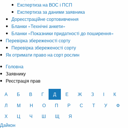
Експертиза на ВОС і ПСП
Експертиза за даними заявника
Дореєстраційне сортовивчення
Бланки «Технічні анкети»
Бланки «Показники придатності до поширення»
Перевірка збереженості сорту
Перевірка збереженості сорту
Як отримати право на сорт рослин
Головна
Заявнику
Реєстрація прав
А
Б
В
Г
Д
Е
Ж
З
І
К
Л
М
Н
О
П
Р
С
Т
У
Ф
Х
Ц
Ч
Ш
Щ
Я
Дайкон