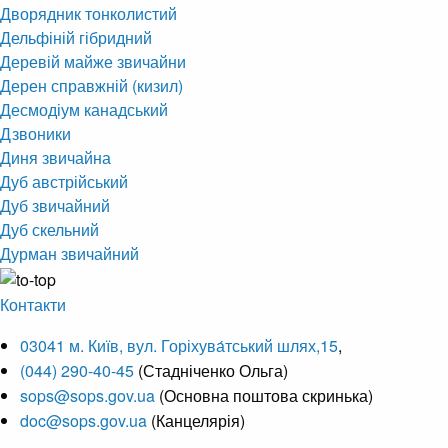
Дворядник тонколистий
Дельфіній гібридний
Деревій майже звичайни
Дерен справжній (кизил)
Десмодіум канадський
Дзвоники
Диня звичайна
Дуб австрійський
Дуб звичайний
Дуб скельний
Дурман звичайний
Контакти
03041 м. Київ, вул. Горіхува́тський шлях,15
,
(044) 290-40-45
(Стадніченко Ольга)
sops@sops.gov.ua
(Основна поштова скринька)
doc@sops.gov.ua
(Канцелярія)