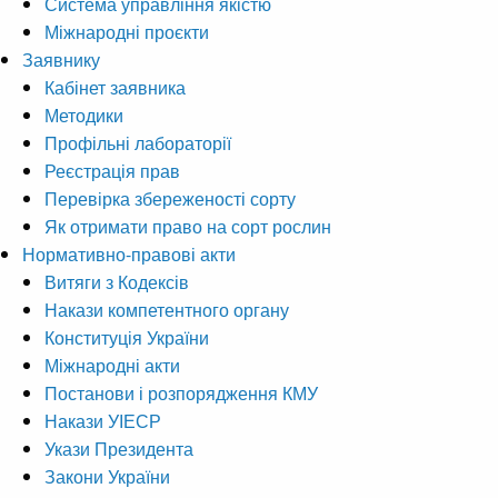
Система управління якістю
Міжнародні проєкти
Заявнику
Кабінет заявника
Методики
Профільні лабораторії
Реєстрація прав
Перевірка збереженості сорту
Як отримати право на сорт рослин
Нормативно-правові акти
Витяги з Кодексів
Накази компетентного органу
Конституція України
Міжнародні акти
Постанови і розпорядження КМУ
Накази УІЕСР
Укази Президента
Закони України