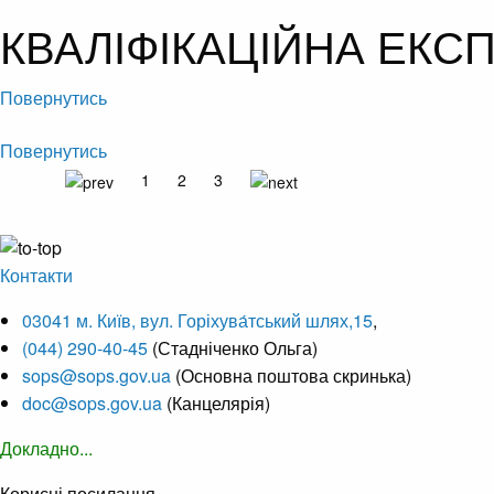
КВАЛІФІКАЦІЙНА ЕКС
Повернутись
Повернутись
1
2
3
Контакти
03041 м. Київ, вул. Горіхува́тський шлях,15
,
(044) 290-40-45
(Стадніченко Ольга)
sops@sops.gov.ua
(Основна поштова скринька)
doc@sops.gov.ua
(Канцелярія)
Докладно...
Корисні посилання